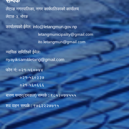
सम्पर्क
लेटाङ नगरपालिका, नगर कार्यपालिकाको कार्यालय
लेटाङ-३, मोरङ
कार्यालयको ईमेल:
info@letangmun.gov.np
letangmunicipality@gmail.com
ito.letangmun@gmail.com
न्यायिक समितिको ईमेलः
nyayiksamitiletang@gmail.com
फोन नं: ०२१-५६००४४
०२१-५६०३३७
०२१-५६०६६६
बारुण यन्त्र(दमकल) सम्पर्क : ९८५२०७४५५५
शव वाहन सम्पर्क : ९७६२२२७७१५