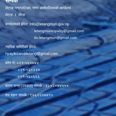
सम्पर्क
लेटाङ नगरपालिका, नगर कार्यपालिकाको कार्यालय
लेटाङ-३, मोरङ
कार्यालयको ईमेल:
info@letangmun.gov.np
letangmunicipality@gmail.com
ito.letangmun@gmail.com
न्यायिक समितिको ईमेलः
nyayiksamitiletang@gmail.com
फोन नं: ०२१-५६००४४
०२१-५६०३३७
०२१-५६०६६६
बारुण यन्त्र(दमकल) सम्पर्क : ९८५२०७४५५५
शव वाहन सम्पर्क : ९७६२२२७७१५