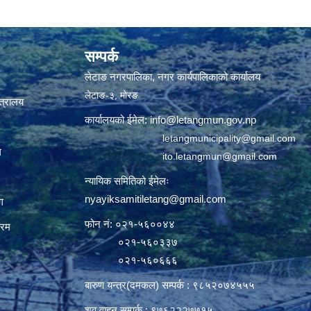
सम्पर्क
लेटाङ नगरपालिका, नगर कार्यपालिकाको कार्यालय
लेटाङ-३, मोरङ
्त्रालय
कार्यालयको ईमेल:
info@letangmun.gov.np
letangmunicipality@gmail.com
ल
ito.letangmun@gmail.com
न्यायिक समितिको ईमेलः
nyayiksamitiletang@gmail.com
ग
फोन नं: ०२१-५६००४४
्रम
०२१-५६०३३७
०२१-५६०६६६
बारुण यन्त्र(दमकल) सम्पर्क : ९८५२०७४५५५
शव वाहन सम्पर्क : ९७६२२२७७१५