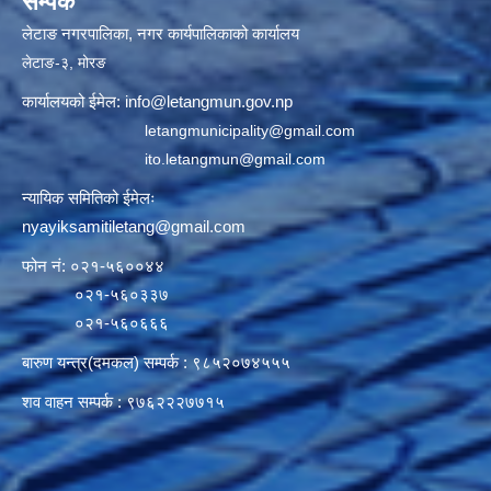
सम्पर्क
लेटाङ नगरपालिका, नगर कार्यपालिकाको कार्यालय
लेटाङ-३, मोरङ
कार्यालयको ईमेल:
info@letangmun.gov.np
letangmunicipality@gmail.com
ito.letangmun@gmail.com
न्यायिक समितिको ईमेलः
nyayiksamitiletang@gmail.com
फोन नं: ०२१-५६००४४
०२१-५६०३३७
०२१-५६०६६६
बारुण यन्त्र(दमकल) सम्पर्क : ९८५२०७४५५५
शव वाहन सम्पर्क : ९७६२२२७७१५