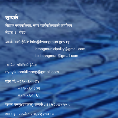
सम्पर्क
लेटाङ नगरपालिका, नगर कार्यपालिकाको कार्यालय
लेटाङ-३, मोरङ
कार्यालयको ईमेल:
info@letangmun.gov.np
letangmunicipality@gmail.com
ito.letangmun@gmail.com
न्यायिक समितिको ईमेलः
nyayiksamitiletang@gmail.com
फोन नं: ०२१-५६००४४
०२१-५६०३३७
०२१-५६०६६६
बारुण यन्त्र(दमकल) सम्पर्क : ९८५२०७४५५५
शव वाहन सम्पर्क : ९७६२२२७७१५