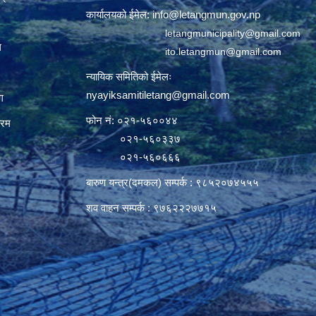
कार्यालयको ईमेल:
info@letangmun.gov.np
letangmunicipality@gmail.com
ल
ito.letangmun@gmail.com
न्यायिक समितिको ईमेलः
nyayiksamitiletang@gmail.com
ग
फोन नं: ०२१-५६००४४
्रम
०२१-५६०३३७
०२१-५६०६६६
बारुण यन्त्र(दमकल) सम्पर्क : ९८५२०७४५५५
शव वाहन सम्पर्क : ९७६२२२७७१५