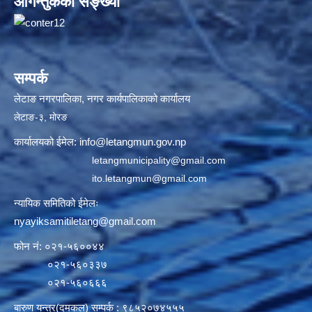
आगन्तुकको सङ्ख्या
सम्पर्क
लेटाङ नगरपालिका, नगर कार्यपालिकाको कार्यालय
लेटाङ-३, मोरङ
कार्यालयको ईमेल:
info@letangmun.gov.np
letangmunicipality@gmail.com
ito.letangmun@gmail.com
न्यायिक समितिको ईमेलः
nyayiksamitiletang@gmail.com
फोन नं: ०२१-५६००४४
०२१-५६०३३७
०२१-५६०६६६
बारुण यन्त्र(दमकल) सम्पर्क : ९८५२०७४५५५