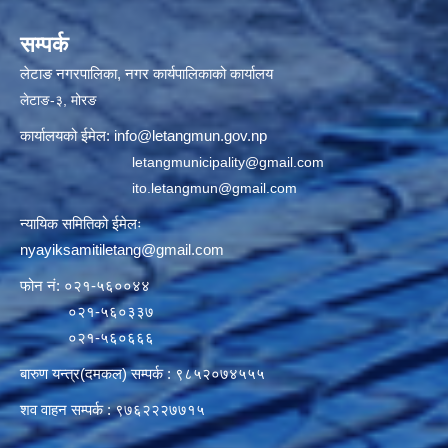
सम्पर्क
लेटाङ नगरपालिका, नगर कार्यपालिकाको कार्यालय
लेटाङ-३, मोरङ
कार्यालयको ईमेल:
info@letangmun.gov.np
letangmunicipality@gmail.com
ito.letangmun@gmail.com
न्यायिक समितिको ईमेलः
nyayiksamitiletang@gmail.com
फोन नं: ०२१-५६००४४
०२१-५६०३३७
०२१-५६०६६६
बारुण यन्त्र(दमकल) सम्पर्क : ९८५२०७४५५५
शव वाहन सम्पर्क : ९७६२२२७७१५