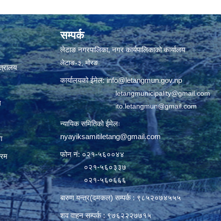
सम्पर्क
लेटाङ नगरपालिका, नगर कार्यपालिकाको कार्यालय
लेटाङ-३, मोरङ
्त्रालय
कार्यालयको ईमेल:
info@letangmun.gov.np
letangmunicipality@gmail.com
ल
ito.letangmun@gmail.com
न्यायिक समितिको ईमेलः
nyayiksamitiletang@gmail.com
ग
फोन नं: ०२१-५६००४४
्रम
०२१-५६०३३७
०२१-५६०६६६
बारुण यन्त्र(दमकल) सम्पर्क : ९८५२०७४५५५
शव वाहन सम्पर्क : ९७६२२२७७१५