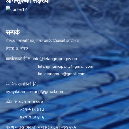
आगन्तुकको सङ्ख्या
सम्पर्क
लेटाङ नगरपालिका, नगर कार्यपालिकाको कार्यालय
लेटाङ-३, मोरङ
कार्यालयको ईमेल:
info@letangmun.gov.np
letangmunicipality@gmail.com
ito.letangmun@gmail.com
न्यायिक समितिको ईमेलः
nyayiksamitiletang@gmail.com
फोन नं: ०२१-५६००४४
०२१-५६०३३७
०२१-५६०६६६
बारुण यन्त्र(दमकल) सम्पर्क : ९८५२०७४५५५