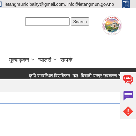
letangmunicipality@gmail.com, info@letangmun.gov.np
Search form
Search
मूल्याङ्कन
ग्यालरी
सम्पर्क
कृषि सम्बन्धित विउविजन, मल, विषादी यन्त्र उपकरण तथा कृषि सामाग