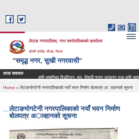
Skip to main content
लेटाङ नगरपालिका, नगर कार्यपालिकाको कार्यालय
कोशी प्रदेश, मोरङ, नेपाल
"समृद्ध नगर, सुखी नगरवासी"
ताजा समाचार
कृषि सम्बन्धित विउविजन, मल, विषादी यन्त्र उपकरण तथा कृषि सामाग्रीको
You are here
Home
» लेटाङभाेगटेनी नगरपालिकाकाे नयाँ भवन निर्माण बाेलपत्र अाव्हानकाे सूचना
लेटाङभाेगटेनी नगरपालिकाकाे नयाँ भवन निर्माण
बाेलपत्र अाव्हानकाे सूचना