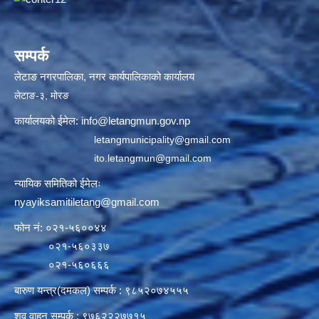
सम्पर्क
लेटाङ नगरपालिका, नगर कार्यपालिकाको कार्यालय
लेटाङ-३, मोरङ
कार्यालयको ईमेल:
info@letangmun.gov.np
letangmunicipality@gmail.com
ito.letangmun@gmail.com
न्यायिक समितिको ईमेलः
nyayiksamitiletang@gmail.com
फोन नं: ०२१-५६००४४
०२१-५६०३३७
०२१-५६०६६६
बारुण यन्त्र(दमकल) सम्पर्क : ९८५२०७४५५५
शव वाहन सम्पर्क : ९७६२२२७७१५