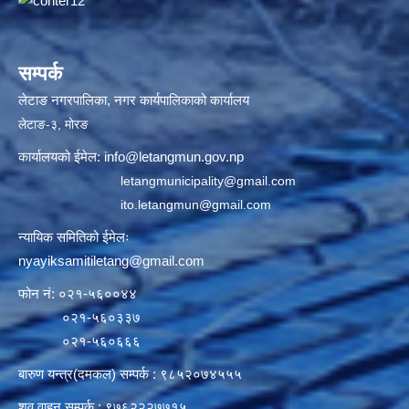
सम्पर्क
लेटाङ नगरपालिका, नगर कार्यपालिकाको कार्यालय
लेटाङ-३, मोरङ
कार्यालयको ईमेल:
info@letangmun.gov.np
letangmunicipality@gmail.com
ito.letangmun@gmail.com
न्यायिक समितिको ईमेलः
nyayiksamitiletang@gmail.com
फोन नं: ०२१-५६००४४
०२१-५६०३३७
०२१-५६०६६६
बारुण यन्त्र(दमकल) सम्पर्क : ९८५२०७४५५५
शव वाहन सम्पर्क : ९७६२२२७७१५