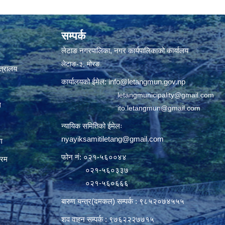
सम्पर्क
लेटाङ नगरपालिका, नगर कार्यपालिकाको कार्यालय
लेटाङ-३, मोरङ
्त्रालय
कार्यालयको ईमेल:
info@letangmun.gov.np
letangmunicipality@gmail.com
ल
ito.letangmun@gmail.com
न्यायिक समितिको ईमेलः
nyayiksamitiletang@gmail.com
ग
फोन नं: ०२१-५६००४४
्रम
०२१-५६०३३७
०२१-५६०६६६
बारुण यन्त्र(दमकल) सम्पर्क : ९८५२०७४५५५
शव वाहन सम्पर्क : ९७६२२२७७१५