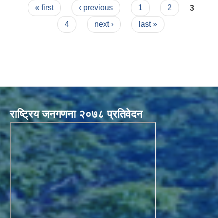
Pages
« first
‹ previous
1
2
3
4
next ›
last »
राष्ट्रिय जनगणना २०७८ प्रतिवेदन