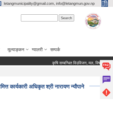
letangmunicipality@gmail.com, info@letangmun.gov.np
Search form
Search
मूल्याङ्कन
ग्यालरी
सम्पर्क
कृषि सम्बन्धित विउविजन, मल, विषादी यन्त्र उ
त कार्यकारी अधिकृत श्री नारायण न्याैपाने