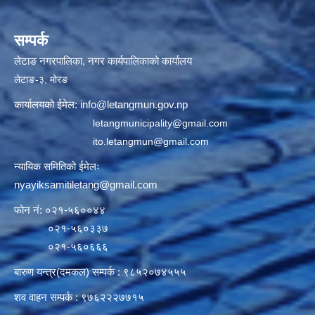
सम्पर्क
लेटाङ नगरपालिका, नगर कार्यपालिकाको कार्यालय
लेटाङ-३, मोरङ
कार्यालयको ईमेल:
info@letangmun.gov.np
letangmunicipality@gmail.com
ito.letangmun@gmail.com
न्यायिक समितिको ईमेलः
nyayiksamitiletang@gmail.com
फोन नं: ०२१-५६००४४
०२१-५६०३३७
०२१-५६०६६६
बारुण यन्त्र(दमकल) सम्पर्क : ९८५२०७४५५५
शव वाहन सम्पर्क : ९७६२२२७७१५